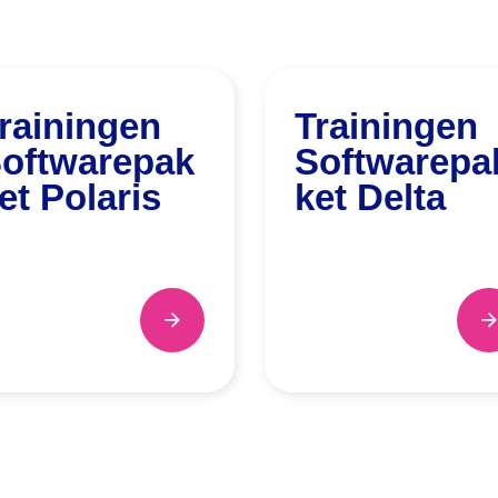
rainingen
Trainingen
oftwarepak
Softwarepa
et Polaris
ket Delta
arrow_forward
arrow_forwar