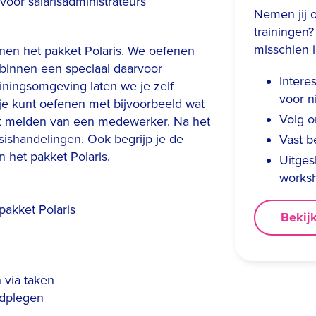
 voor salarisadministrateurs
Nemen jij o
trainingen
misschien i
nnen het pakket Polaris. We oefenen
binnen een speciaal daarvoor
Intere
iningsomgeving laten we je zelf
voor n
je kunt oefenen met bijvoorbeeld wat
Volg o
enst melden van een medewerker. Na het
sishandelingen. Ook begrijp je de
Vast b
 het pakket Polaris.
Uitges
works
akket Polaris
Bekij
 via taken
adplegen