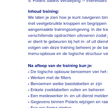
5. Polaris Salaris Verdieping -> interessant
Inhoud training:
We laten je zien hoe je kunt navigeren bi
met veelgebruikte knoppen en begrippen 
aangemaakte trainingsomgeving. In die tra
verschillende opdrachten uitvoeren zodat 
er dient te gebeuren bij het in- of uit di
volgen van deze training beheers je de ba
menu-opbouw en de logische structuur van
Na afloop van de training kun je:
• De logische opbouw benoemen van het p
• Werken met de filters
• Benoemen welke basistabellen er zijn
• Enkele zoektabellen vullen en beheren
• Een medewerker in- en uit dienst melden
• Gegevens binnen Polaris wijzigen en ra
• Een pro forma starten